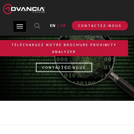
ANALYSE DE LOGS DE SÉCURITÉ RÉSEAU
EN
|
FR
CONTACTEZ-NOUS
Toggle
navigation
TÉLÉCHARGEZ NOTRE BROCHURE PROXIMITY
ANALYZER
CONTACTEZ-NOUS
;