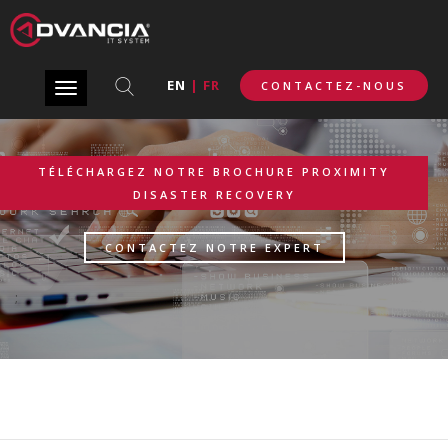
REPRISE DÂ€™ACTIVITÉ APRÈS
SINISTRE
EN
|
FR
CONTACTEZ-NOUS
Toggle
navigation
TÉLÉCHARGEZ NOTRE BROCHURE PROXIMITY
DISASTER RECOVERY
CONTACTEZ NOTRE EXPERT
;