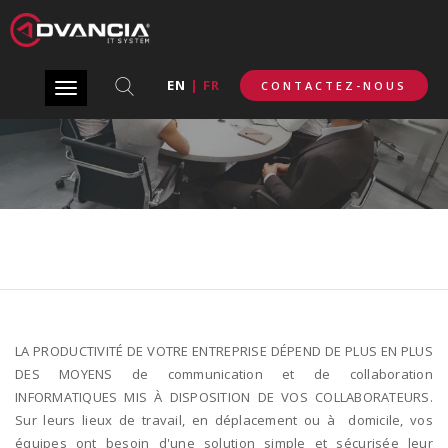
MODERN WORKPLACE : PLATEFORME DE
COMMUNICATION COLLABORATIVE
EN
|
FR
CONTACTEZ-NOUS
Toggle
navigation
;
LA PRODUCTIVITÉ DE VOTRE ENTREPRISE DÉPEND DE PLUS EN PLUS
DES MOYENS de communication et de collaboration
INFORMATIQUES MIS À DISPOSITION DE VOS COLLABORATEURS.
Sur leurs lieux de travail, en déplacement ou à domicile, vos
équipes ont besoin d'une solution simple et sécurisée leur