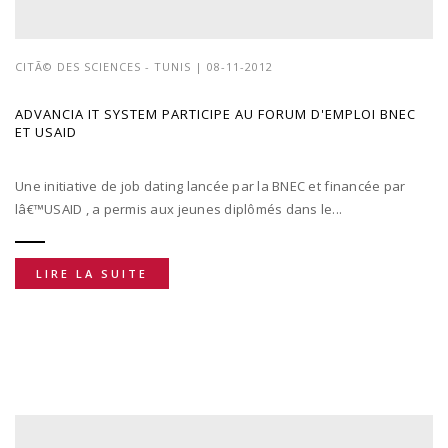
CITÃ© DES SCIENCES - TUNIS
| 08-11-2012
ADVANCIA IT SYSTEM PARTICIPE AU FORUM D'EMPLOI BNEC
ET USAID
Une initiative de job dating lancée par la BNEC et financée par
lâ€™USAID , a permis aux jeunes diplômés dans le...
LIRE LA SUITE